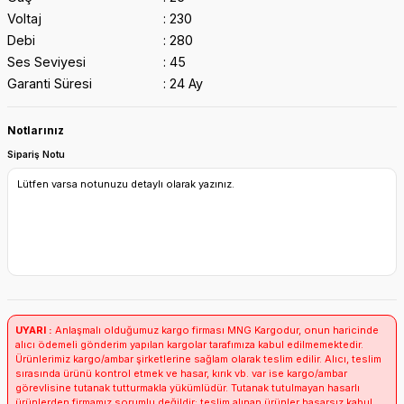
Voltaj
230
Debi
280
Ses Seviyesi
45
Garanti Süresi
24 Ay
Notlarınız
Sipariş Notu
UYARI :
Anlaşmalı olduğumuz kargo firması MNG Kargodur, onun haricinde
alıcı ödemeli gönderim yapılan kargolar tarafımıza kabul edilmemektedir.
Ürünlerimiz kargo/ambar şirketlerine sağlam olarak teslim edilir. Alıcı, teslim
sırasında ürünü kontrol etmek ve hasar, kırık vb. var ise kargo/ambar
görevlisine tutanak tutturmakla yükümlüdür. Tutanak tutulmayan hasarlı
ürünlerden firmamız sorumlu değildir; teslim alınan ürünler hasarsız kabul