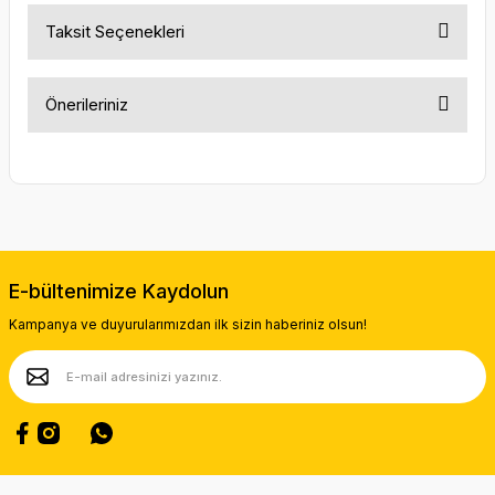
Taksit Seçenekleri
Önerileriniz
Bu ürünün fiyat bilgisi, resim, ürün açıklamalarında ve diğer
konularda yetersiz gördüğünüz noktaları öneri formunu
kullanarak tarafımıza iletebilirsiniz.
Görüş ve önerileriniz için teşekkür ederiz.
Ürün resmi kalitesiz, bozuk veya görüntülenemiyor.
E-bültenimize Kaydolun
Ürün açıklamasında eksik bilgiler bulunuyor.
Kampanya ve duyurularımızdan ilk sizin haberiniz olsun!
Ürün bilgilerinde hatalar bulunuyor.
Ürün fiyatı diğer sitelerden daha pahalı.
Bu ürüne benzer farklı alternatifler olmalı.