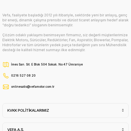
Gönder
Vefa, faaliyete başladığı 2012 yılı itibariyle, sektörde yeni bir anlayış, genç
bir enerji, dinamik çalışma prensibi ve dürüst ticaret anlayışını hedef alarak
“doğru tedarikci” sloganını benimsemiştir.
Çözüm odaklı yaklaşımı benimseyen firmamız, siz değerli müşterilerimize
Elektrik Motoru, Sürücüler, Redüktörler, Fan, Aspiratör, Blowerlar, Pompalar,
Hidroforlar ve tüm ürünlerin yedek parça tedariğinin yanı sıra Mühendislik
desteği ile kaliteli hizmet sunmayı ilke edinmiştir.
İmes San. Sit. E Blok 504 Sokak. No:47 Ümraniye
0216 527 08 20
onlinesatis@vefamotor.com.tr
KVKK POLİTİKALARIMIZ
VEFA A.Ş.