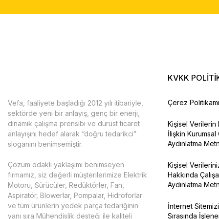
KVKK POLİTİ
Çerez Politikam
Vefa, faaliyete başladığı 2012 yılı itibariyle,
sektörde yeni bir anlayış, genç bir enerji,
dinamik çalışma prensibi ve dürüst ticaret
Kişisel Verileri
anlayışını hedef alarak “doğru tedarikci”
İlişkin Kurumsal
Aydınlatma Metn
sloganını benimsemiştir.
Çözüm odaklı yaklaşımı benimseyen
Kişisel Verilerin
firmamız, siz değerli müşterilerimize Elektrik
Hakkında Çalışa
Aydınlatma Metn
Motoru, Sürücüler, Redüktörler, Fan,
Aspiratör, Blowerlar, Pompalar, Hidroforlar
ve tüm ürünlerin yedek parça tedariğinin
İnternet Sitemizi
yanı sıra Mühendislik desteği ile kaliteli
Sırasında İşlene