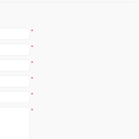
*
*
*
*
*
*