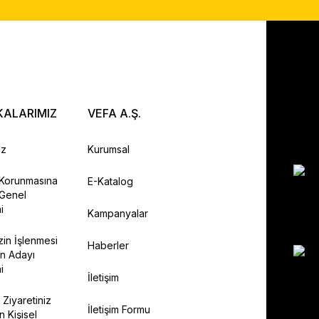
KALARIMIZ
VEFA A.Ş.
ız
Kurumsal
n Korunmasına
E-Katalog
 Genel
i
Kampanyalar
izin İşlenmesi
Haberler
n Adayı
i
İletişim
 Ziyaretiniz
İletişim Formu
n Kişisel