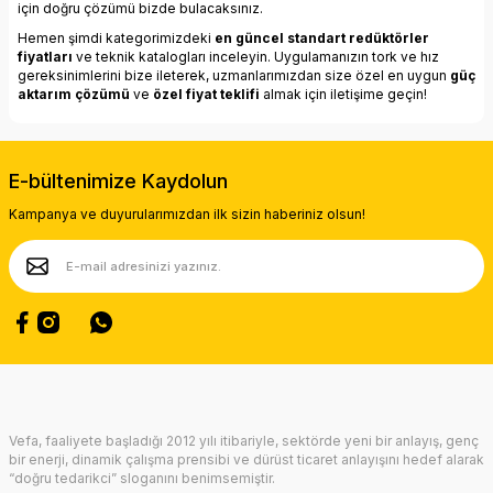
için doğru çözümü bizde bulacaksınız.
Hemen şimdi kategorimizdeki
en güncel standart redüktörler
fiyatları
ve teknik katalogları inceleyin. Uygulamanızın tork ve hız
gereksinimlerini bize ileterek, uzmanlarımızdan size özel en uygun
güç
aktarım çözümü
ve
özel fiyat teklifi
almak için iletişime geçin!
E-bültenimize Kaydolun
Kampanya ve duyurularımızdan ilk sizin haberiniz olsun!
Vefa, faaliyete başladığı 2012 yılı itibariyle, sektörde yeni bir anlayış, genç
bir enerji, dinamik çalışma prensibi ve dürüst ticaret anlayışını hedef alarak
“doğru tedarikci” sloganını benimsemiştir.