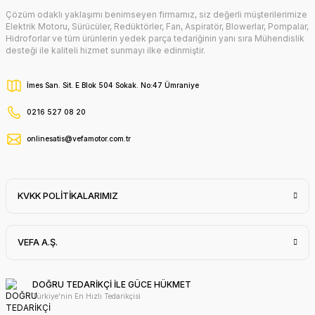
Çözüm odaklı yaklaşımı benimseyen firmamız, siz değerli müşterilerimize
Elektrik Motoru, Sürücüler, Redüktörler, Fan, Aspiratör, Blowerlar, Pompalar,
Hidroforlar ve tüm ürünlerin yedek parça tedariğinin yanı sıra Mühendislik
desteği ile kaliteli hizmet sunmayı ilke edinmiştir.
İmes San. Sit. E Blok 504 Sokak. No:47 Ümraniye
0216 527 08 20
onlinesatis@vefamotor.com.tr
KVKK POLİTİKALARIMIZ
VEFA A.Ş.
DOĞRU TEDARİKÇİ İLE GÜCE HÜKMET
Türkiye'nin En Hızlı Tedarikçisi