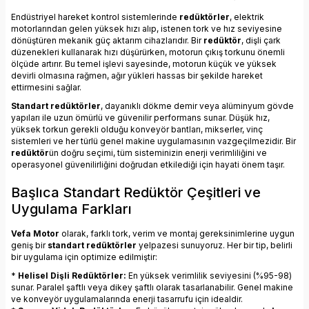
Endüstriyel hareket kontrol sistemlerinde
redüktörler
, elektrik
motorlarından gelen yüksek hızı alıp, istenen tork ve hız seviyesine
dönüştüren mekanik güç aktarım cihazlarıdır. Bir
redüktör
, dişli çark
düzenekleri kullanarak hızı düşürürken, motorun çıkış torkunu önemli
ölçüde artırır. Bu temel işlevi sayesinde, motorun küçük ve yüksek
devirli olmasına rağmen, ağır yükleri hassas bir şekilde hareket
ettirmesini sağlar.
Standart redüktörler
, dayanıklı dökme demir veya alüminyum gövde
yapıları ile uzun ömürlü ve güvenilir performans sunar. Düşük hız,
yüksek torkun gerekli olduğu konveyör bantları, mikserler, vinç
sistemleri ve her türlü genel makine uygulamasının vazgeçilmezidir. Bir
redüktör
ün doğru seçimi, tüm sisteminizin enerji verimliliğini ve
operasyonel güvenilirliğini doğrudan etkilediği için hayati önem taşır.
Başlıca Standart Redüktör Çeşitleri ve
Uygulama Farkları
Vefa Motor
olarak, farklı tork, verim ve montaj gereksinimlerine uygun
geniş bir
standart redüktörler
yelpazesi sunuyoruz. Her bir tip, belirli
bir uygulama için optimize edilmiştir:
*
Helisel Dişli Redüktörler:
En yüksek verimlilik seviyesini (%95-98)
sunar. Paralel şaftlı veya dikey şaftlı olarak tasarlanabilir. Genel makine
ve konveyör uygulamalarında enerji tasarrufu için idealdir.