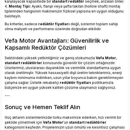
karşılayacak kapasitede bir
standart redüktör
seçmek, arızaları önler.
4.
Montaj Tipi:
Ayaklı, flanşlı veya şafta takılan (hollow shaft) montaj
tiplerinden hangisinin makinenizin fiziksel yapısına en uygun olduğunu
belirleyin.
Bu kriterler, sadece
redüktör fiyatları
değil, sistemin toplam sahip
olma maliyeti ve performansı üzerinde doğrudan etkilidir.
Vefa Motor Avantajları: Güvenilirlik ve
Kapsamlı Redüktör Çözümleri
Sektördeki yüksek yetkinliğimiz ve geniş stokumuzla
Vefa Motor
,
standart redüktörler
konusunda güvenilir bir çözüm ortağınızdır.
Ürünlerimiz, uluslararası dayanıklılık ve verimlilik standartlarına uygun
olarak üretilmiştir. Yüksek hassasiyetli dişli üretim tekniklerimiz, enerji
kaybını minimuma indirirken, uzun yıllar boyunca bakım gerektirmeyen
çalışma sağlar. Üstelik rekabetçi
redüktör fiyatları
politikamızla
bütçenize en uygun yüksek kaliteli çözüme ulaşmanızı sağlıyoruz.
---
Sonuç ve Hemen Teklif Alın
Güç aktarım sistemlerinizde torku maksimize ederken, hızı verimli bir
şekilde yönetmek için
Vefa Motor
'un
standart redüktörler
kategorisini keşfedin. Projelerinizin uzun ömürlü ve kesintisiz çalışması