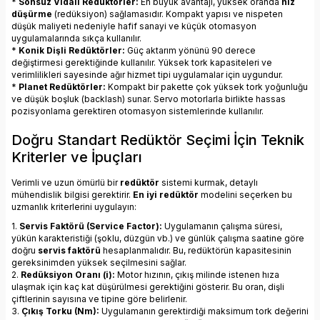
*
Sonsuz Vidalı Redüktörler:
En büyük avantajı, yüksek oranda
hız
düşürme
(redüksiyon) sağlamasıdır. Kompakt yapısı ve nispeten
düşük maliyeti nedeniyle hafif sanayi ve küçük otomasyon
uygulamalarında sıkça kullanılır.
*
Konik Dişli Redüktörler:
Güç aktarım yönünü 90 derece
değiştirmesi gerektiğinde kullanılır. Yüksek tork kapasiteleri ve
verimlilikleri sayesinde ağır hizmet tipi uygulamalar için uygundur.
*
Planet Redüktörler:
Kompakt bir pakette çok yüksek tork yoğunluğu
ve düşük boşluk (backlash) sunar. Servo motorlarla birlikte hassas
pozisyonlama gerektiren otomasyon sistemlerinde kullanılır.
Doğru Standart Redüktör Seçimi İçin Teknik
Kriterler ve İpuçları
Verimli ve uzun ömürlü bir
redüktör
sistemi kurmak, detaylı
mühendislik bilgisi gerektirir.
En iyi redüktör
modelini seçerken bu
uzmanlık kriterlerini uygulayın:
1.
Servis Faktörü (Service Factor):
Uygulamanın çalışma süresi,
yükün karakteristiği (şoklu, düzgün vb.) ve günlük çalışma saatine göre
doğru
servis faktörü
hesaplanmalıdır. Bu, redüktörün kapasitesinin
gereksinimden yüksek seçilmesini sağlar.
2.
Redüksiyon Oranı (i):
Motor hızının, çıkış milinde istenen hıza
ulaşmak için kaç kat düşürülmesi gerektiğini gösterir. Bu oran, dişli
çiftlerinin sayısına ve tipine göre belirlenir.
3.
Çıkış Torku (Nm):
Uygulamanın gerektirdiği maksimum tork değerini