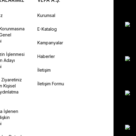
KALARIMIZ
VEFA A.Ş.
ız
Kurumsal
n Korunmasına
E-Katalog
 Genel
i
Kampanyalar
izin İşlenmesi
Haberler
n Adayı
i
İletişim
 Ziyaretiniz
İletişim Formu
n Kişisel
Aydınlatma
da İşlenen
lişkin
i