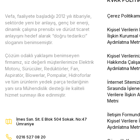
KVKK POLİTİ
Çerez Politikam
Vefa, faaliyete başladığı 2012 yılı itibariyle,
sektörde yeni bir anlayış, genç bir enerji,
dinamik çalışma prensibi ve dürüst ticaret
Kişisel Verileri
anlayışını hedef alarak “doğru tedarikci”
İlişkin Kurumsal
Aydınlatma Metn
sloganını benimsemiştir.
Çözüm odaklı yaklaşımı benimseyen
Kişisel Verilerin
firmamız, siz değerli müşterilerimize Elektrik
Hakkında Çalışa
Aydınlatma Metn
Motoru, Sürücüler, Redüktörler, Fan,
Aspiratör, Blowerlar, Pompalar, Hidroforlar
ve tüm ürünlerin yedek parça tedariğinin
İnternet Sitemizi
yanı sıra Mühendislik desteği ile kaliteli
Sırasında İşlene
Verilere İlişkin 
hizmet sunmayı ilke edinmiştir.
Metni
İletişim Formun
İmes San. Sit. E Blok 504 Sokak. No:47
Kişisel Verilere İ
Ümraniye
Aydınlatma Metn
0216 527 08 20