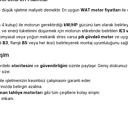
 düşük işletme maliyeti demektir. En uygun
WAT motor fiyatları
ile
n 4 kutup) ile motorun gerektirdiği
kW/HP
gücünü tam olarak belirley
 ve enerji tüketimini düşürmek için motorun etiketinde belirtilen
IE3 v
kimyasal veya yoğun mekanik stres varsa
pik gövdeli motor
ve uygu
lı
B3
, flanşlı
B5
veya her ikisi) belirleyerek montaj uyumluluğunu sağl
işim
tördeki
otoritesini
ve
güvenilirliğini
sizinle paylaşır. Geniş stokumuz
r
size:
e işletmenizin kesintisiz çalışmasını garanti eder.
arınızda belirgin azalma.
an tahliye motorları
gibi tüm çeşitlere kolay erişim.
 imkanı.