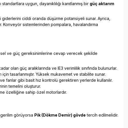
 standartlara uygun, dayanıklılığı kanıtlanmış bir
güç aktarım
i giderlerini ciddi oranda düşürme potansiyeli sunar. Ayrıca,
ağlar. Konveyör sistemlerinden pompalara, havalandırma
vresel ve güç gereksinimlerine cevap verecek şekilde
dar olan güç aralıklarında ve IE3 verimlilik sınıfında bulunurlar.
 için tasarlanmıştır. Yüksek mukavemet ve stabilite sunar.
fanlar gibi basit hız kontrolü gerektiren yerlerde kullanılır.
nin temelini oluşturur.
e özelliğine sahip özel motorlardır.
 gerilim görüyorsa
Pik (Dökme Demir) gövde
tercih edilmelidir.