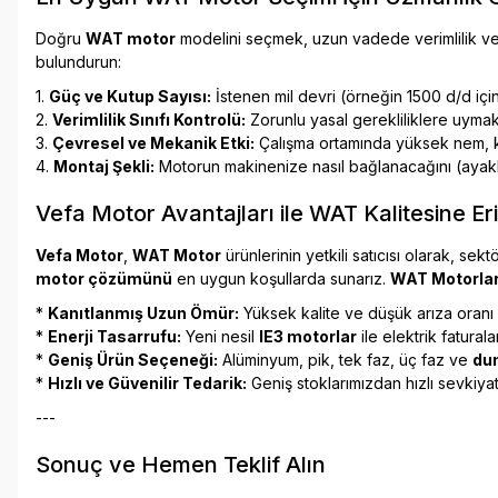
Doğru
WAT motor
modelini seçmek, uzun vadede verimlilik ve
bulundurun:
1.
Güç ve Kutup Sayısı:
İstenen mil devri (örneğin 1500 d/d içi
2.
Verimlilik Sınıfı Kontrolü:
Zorunlu yasal gerekliliklere uymak
3.
Çevresel ve Mekanik Etki:
Çalışma ortamında yüksek nem, 
4.
Montaj Şekli:
Motorun makinenize nasıl bağlanacağını (ayak
Vefa Motor Avantajları ile WAT Kalitesine Er
Vefa Motor
,
WAT Motor
ürünlerinin yetkili satıcısı olarak, sek
motor çözümünü
en uygun koşullarda sunarız.
WAT Motorla
*
Kanıtlanmış Uzun Ömür:
Yüksek kalite ve düşük arıza oranı il
*
Enerji Tasarrufu:
Yeni nesil
IE3 motorlar
ile elektrik fatural
*
Geniş Ürün Seçeneği:
Alüminyum, pik, tek faz, üç faz ve
dum
*
Hızlı ve Güvenilir Tedarik:
Geniş stoklarımızdan hızlı sevkiyat
---
Sonuç ve Hemen Teklif Alın