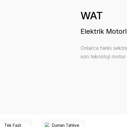
WAT
Elektrik Motorl
Onlarca farklı sektö
son teknoloji motor 