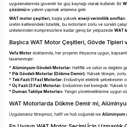
uygulamalarında güvenilir bir güç kaynağı olarak kullanılır. Bir
W
çözümü
ne yatırım yapmak anlamına gelir.
WAT motor çeşitleri
, başta yüksek
enerji verimlilik sınıfları
üretim kalitesindeki tutarlılık, bu motorların zorlu ve sürekli ç
ünitelerinden kompresörlere kadar geniş bir yelpazede
WAT ka
Başlıca WAT Motor Çeşitleri, Gövde Tipleri v
Vefa Motor
stoklarında, her projenin ihtiyacına uygun, kapsaml
tasarlanmıştır:
*
Alüminyum Gövdeli Motorlar:
Hafiflik ve üstün ısı dağıtımı 
*
Pik Gövdeli Motorlar (Dökme Demir):
Yüksek titreşim, zorlu
*
Tek Fazlı (1 Faz) Motorlar:
Endüstriyel elektrik şebekesinin ol
*
Üç Fazlı (3 Faz) Motorlar:
Endüstrinin bel kemiğidir. Yüksek to
*
Duman Tahliye Motorları:
Yangın yönetmeliklerine uygun ola
WAT Motorlarda Dökme Demir mi, Alüminyu
Uygulamanız titreşimsiz, hafif ve hızlı soğumalı ise
Alüminyum 
En Uygun WAT Motor Seçimi İçin Uzmanlık G