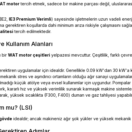
AT motor
tercih etmek, sadece bir makine parçası değil, uluslararası
(IE2,
IE3 Premium Verimli
) sayesinde işletmelerin uzun vadeli enerj
alışma gerektiren koşullarda dahi minimum arıza riskiyle çalışmasını s
litesi
tercih edilmektedir.
e Kullanım Alanları
ı bir
WAT motor çeşitleri
yelpazesi mevcuttur. Çeşitlilik, farklı çe
gerektiren uygulamalar için idealdir. Genellikle 0.09 kW'dan 30 kW'a ka
 mekanik stres ve aşındırıcı ortamların olduğu ağır sanayi uygulamaları
madığı küçük atölye veya evsel kullanımlar için uygundur. Pompalar ve 
rk, kararlı hız ve yüksek verimlilik sunarak karmaşık makine sistemleri
rak, yüksek sıcaklıkta (F300, F400) duman ve gaz tahliyesi yapabilm
m mu? (LSI)
gövde
idealdir; ancak makineniz ağır şok yükler ve yüksek mekanik
erektiren Adımlar