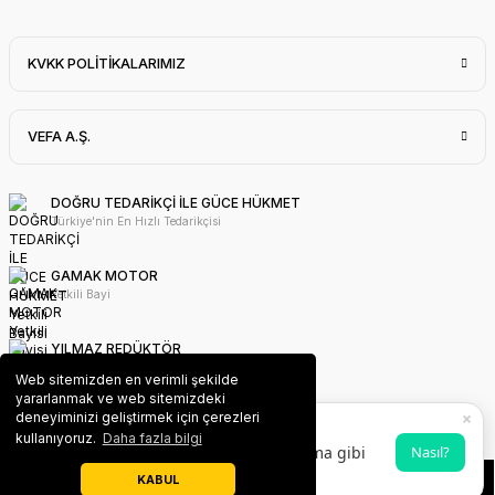
KVKK POLİTİKALARIMIZ
VEFA A.Ş.
DOĞRU TEDARİKÇİ İLE GÜCE HÜKMET
Türkiye'nin En Hızlı Tedarikçisi
GAMAK MOTOR
Yetkili Bayi
YILMAZ REDÜKTÖR
Yetkili Bayi
Web sitemizden en verimli şekilde
yararlanmak ve web sitemizdeki
×
deneyiminizi geliştirmek için çerezleri
WAT MOTOR
VEFA PWA Uygulaması
kullanıyoruz.
Daha fazla bilgi
Yetkili Bayi
Ana ekrana ekleyerek uygulama gibi
Nasıl?
kullanabilirsin 💫
KABUL
Teklif Alın
Sizi Arayalım