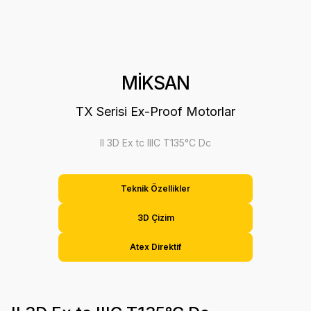
MİKSAN
TX Serisi Ex-Proof Motorlar
II 3D Ex tc IIIC T135°C Dc
Teknik Özellikler
3D Çizim
Atex Direktif