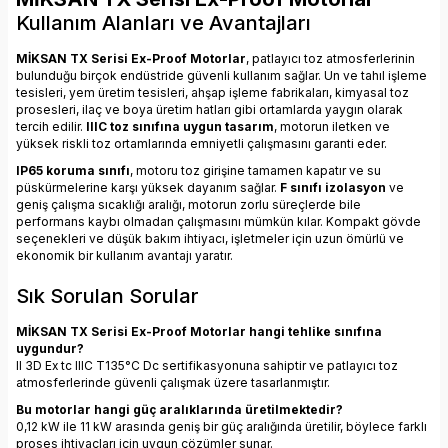
Kullanım Alanları ve Avantajları
MİKSAN TX Serisi Ex-Proof Motorlar
, patlayıcı toz atmosferlerinin
bulunduğu birçok endüstride güvenli kullanım sağlar. Un ve tahıl işleme
tesisleri, yem üretim tesisleri, ahşap işleme fabrikaları, kimyasal toz
prosesleri, ilaç ve boya üretim hatları gibi ortamlarda yaygın olarak
tercih edilir.
IIIC toz sınıfına uygun tasarım
, motorun iletken ve
yüksek riskli toz ortamlarında emniyetli çalışmasını garanti eder.
IP65 koruma sınıfı
, motoru toz girişine tamamen kapatır ve su
püskürmelerine karşı yüksek dayanım sağlar.
F sınıfı izolasyon
ve
geniş çalışma sıcaklığı aralığı, motorun zorlu süreçlerde bile
performans kaybı olmadan çalışmasını mümkün kılar. Kompakt gövde
seçenekleri ve düşük bakım ihtiyacı, işletmeler için uzun ömürlü ve
ekonomik bir kullanım avantajı yaratır.
Sık Sorulan Sorular
MİKSAN TX Serisi Ex-Proof Motorlar hangi tehlike sınıfına
uygundur?
II 3D Ex tc IIIC T135°C Dc sertifikasyonuna sahiptir ve patlayıcı toz
atmosferlerinde güvenli çalışmak üzere tasarlanmıştır.
Bu motorlar hangi güç aralıklarında üretilmektedir?
0,12 kW ile 11 kW arasında geniş bir güç aralığında üretilir, böylece farklı
proses ihtiyaçları için uygun çözümler sunar.