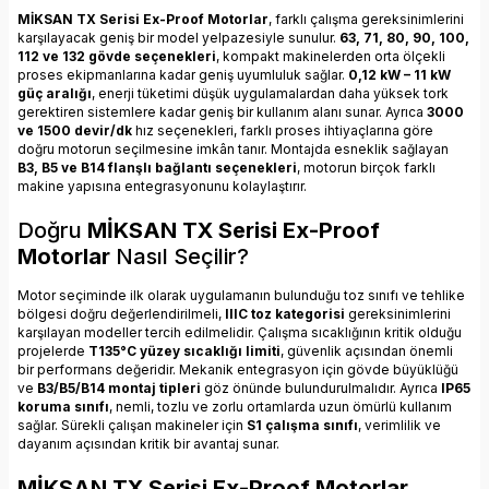
MİKSAN TX Serisi Ex-Proof Motorlar
, farklı çalışma gereksinimlerini
karşılayacak geniş bir model yelpazesiyle sunulur.
63, 71, 80, 90, 100,
112 ve 132 gövde seçenekleri
, kompakt makinelerden orta ölçekli
proses ekipmanlarına kadar geniş uyumluluk sağlar.
0,12 kW – 11 kW
güç aralığı
, enerji tüketimi düşük uygulamalardan daha yüksek tork
gerektiren sistemlere kadar geniş bir kullanım alanı sunar. Ayrıca
3000
ve 1500 devir/dk
hız seçenekleri, farklı proses ihtiyaçlarına göre
doğru motorun seçilmesine imkân tanır. Montajda esneklik sağlayan
B3, B5 ve B14 flanşlı bağlantı seçenekleri
, motorun birçok farklı
makine yapısına entegrasyonunu kolaylaştırır.
Doğru
MİKSAN TX Serisi Ex-Proof
Motorlar
Nasıl Seçilir?
Motor seçiminde ilk olarak uygulamanın bulunduğu toz sınıfı ve tehlike
bölgesi doğru değerlendirilmeli,
IIIC toz kategorisi
gereksinimlerini
karşılayan modeller tercih edilmelidir. Çalışma sıcaklığının kritik olduğu
projelerde
T135°C yüzey sıcaklığı limiti
, güvenlik açısından önemli
bir performans değeridir. Mekanik entegrasyon için gövde büyüklüğü
ve
B3/B5/B14 montaj tipleri
göz önünde bulundurulmalıdır. Ayrıca
IP65
koruma sınıfı
, nemli, tozlu ve zorlu ortamlarda uzun ömürlü kullanım
sağlar. Sürekli çalışan makineler için
S1 çalışma sınıfı
, verimlilik ve
dayanım açısından kritik bir avantaj sunar.
MİKSAN TX Serisi Ex-Proof Motorlar