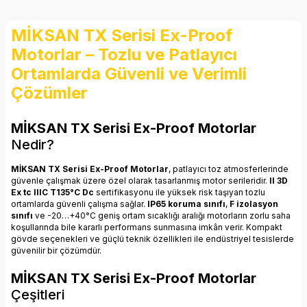
MİKSAN TX Serisi Ex-Proof
Motorlar – Tozlu ve Patlayıcı
Ortamlarda Güvenli ve Verimli
Çözümler
MİKSAN TX Serisi Ex-Proof Motorlar
Nedir?
MİKSAN TX Serisi Ex-Proof Motorlar
, patlayıcı toz atmosferlerinde
güvenle çalışmak üzere özel olarak tasarlanmış motor serileridir.
II 3D
Ex tc IIIC T135°C Dc
sertifikasyonu ile yüksek risk taşıyan tozlu
ortamlarda güvenli çalışma sağlar.
IP65 koruma sınıfı
,
F izolasyon
sınıfı
ve -20…+40°C geniş ortam sıcaklığı aralığı motorların zorlu saha
koşullarında bile kararlı performans sunmasına imkân verir. Kompakt
gövde seçenekleri ve güçlü teknik özellikleri ile endüstriyel tesislerde
güvenilir bir çözümdür.
MİKSAN TX Serisi Ex-Proof Motorlar
Çeşitleri