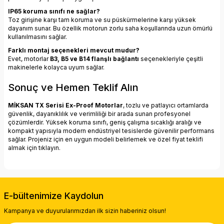
IP65 koruma sınıfı ne sağlar?
Toz girişine karşı tam koruma ve su püskürmelerine karşı yüksek
dayanım sunar. Bu özellik motorun zorlu saha koşullarında uzun ömürlü
kullanılmasını sağlar.
Farklı montaj seçenekleri mevcut mudur?
Evet, motorlar
B3, B5 ve B14 flanşlı bağlantı
seçenekleriyle çeşitli
makinelerle kolayca uyum sağlar.
Sonuç ve Hemen Teklif Alın
MİKSAN TX Serisi Ex-Proof Motorlar
, tozlu ve patlayıcı ortamlarda
güvenlik, dayanıklılık ve verimliliği bir arada sunan profesyonel
çözümlerdir. Yüksek koruma sınıfı, geniş çalışma sıcaklığı aralığı ve
kompakt yapısıyla modern endüstriyel tesislerde güvenilir performans
sağlar. Projeniz için en uygun modeli belirlemek ve
özel fiyat teklifi
almak için tıklayın.
E-bültenimize Kaydolun
Kampanya ve duyurularımızdan ilk sizin haberiniz olsun!