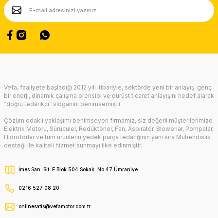
Vefa, faaliyete başladığı 2012 yılı itibariyle, sektörde yeni bir anlayış, genç
bir enerji, dinamik çalışma prensibi ve dürüst ticaret anlayışını hedef alarak
“doğru tedarikci” sloganını benimsemiştir.
Çözüm odaklı yaklaşımı benimseyen firmamız, siz değerli müşterilerimize
Elektrik Motoru, Sürücüler, Redüktörler, Fan, Aspiratör, Blowerlar, Pompalar,
Hidroforlar ve tüm ürünlerin yedek parça tedariğinin yanı sıra Mühendislik
desteği ile kaliteli hizmet sunmayı ilke edinmiştir.
İmes San. Sit. E Blok 504 Sokak. No:47 Ümraniye
0216 527 08 20
onlinesatis@vefamotor.com.tr