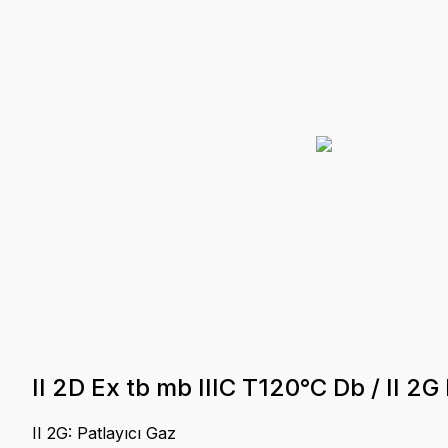
II 2D Ex tb mb IIIC T120°C Db / II 2
II 2G: Patlayıcı Gaz