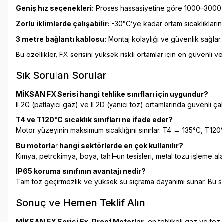
Geniş hız seçenekleri:
Proses hassasiyetine göre 1000–3000 
Zorlu iklimlerde çalışabilir:
-30°C’ye kadar ortam sıcaklıkların
3 metre bağlantı kablosu:
Montaj kolaylığı ve güvenlik sağlar.
Bu özellikler, FX serisini yüksek riskli ortamlar için en güvenli 
Sık Sorulan Sorular
MİKSAN FX Serisi hangi tehlike sınıfları için uygundur?
II 2G (patlayıcı gaz) ve II 2D (yanıcı toz) ortamlarında güvenli çalı
T4 ve T120°C sıcaklık sınıfları ne ifade eder?
Motor yüzeyinin maksimum sıcaklığını sınırlar. T4 → 135°C, T12
Bu motorlar hangi sektörlerde en çok kullanılır?
Kimya, petrokimya, boya, tahıl–un tesisleri, metal tozu işleme ala
IP65 koruma sınıfının avantajı nedir?
Tam toz geçirmezlik ve yüksek su sıçrama dayanımı sunar. Bu s
Sonuç ve Hemen Teklif Alın
MİKSAN FX Serisi Ex-Proof Motorlar
, en tehlikeli gaz ve to