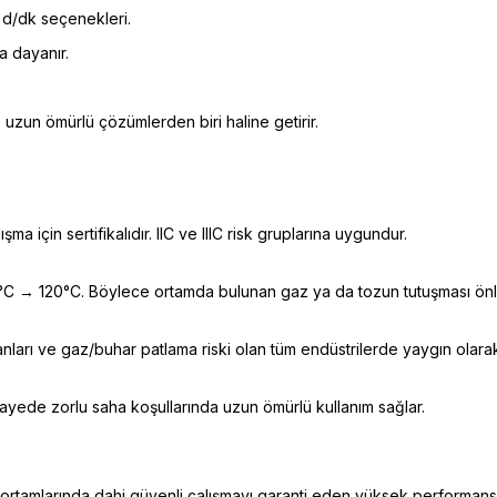
d/dk seçenekleri.
a dayanır.
ve uzun ömürlü çözümlerden biri haline getirir.
şma için sertifikalıdır. IIC ve IIIC risk gruplarına uygundur.
0°C → 120°C. Böylece ortamda bulunan gaz ya da tozun tutuşması önl
nları ve gaz/buhar patlama riski olan tüm endüstrilerde yaygın olarak k
ayede zorlu saha koşullarında uzun ömürlü kullanım sağlar.
z ortamlarında dahi güvenli çalışmayı garanti eden yüksek performanslı,