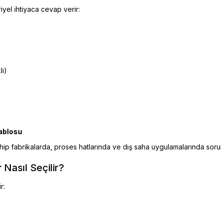
iyel ihtiyaca cevap verir:
lı)
kablosu
ahip fabrikalarda, proses hatlarında ve dış saha uygulamalarında so
r
Nasıl Seçilir?
r: