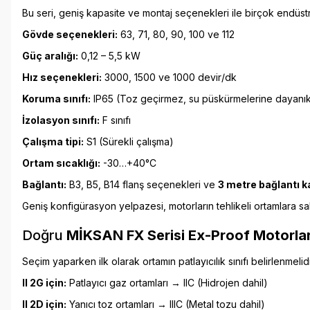
Bu seri, geniş kapasite ve montaj seçenekleri ile birçok endüstr
Gövde seçenekleri:
63, 71, 80, 90, 100 ve 112
Güç aralığı:
0,12 – 5,5 kW
Hız seçenekleri:
3000, 1500 ve 1000 devir/dk
Koruma sınıfı:
IP65 (Toz geçirmez, su püskürmelerine dayanık
İzolasyon sınıfı:
F sınıfı
Çalışma tipi:
S1 (Sürekli çalışma)
Ortam sıcaklığı:
-30…+40°C
Bağlantı:
B3, B5, B14 flanş seçenekleri ve
3 metre bağlantı 
Geniş konfigürasyon yelpazesi, motorların tehlikeli ortamlara s
Doğru
MİKSAN FX Serisi Ex-Proof Motorla
Seçim yaparken ilk olarak ortamın patlayıcılık sınıfı belirlenmelidi
II 2G için:
Patlayıcı gaz ortamları → IIC (Hidrojen dahil)
II 2D için:
Yanıcı toz ortamları → IIIC (Metal tozu dahil)