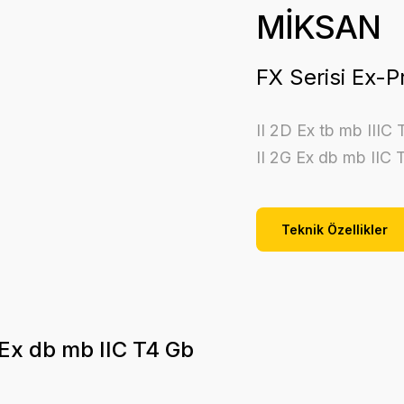
MİKSAN
FX Serisi Ex-P
II 2D Ex tb mb IIIC
II 2G Ex db mb IIC 
Teknik Özellikler
G Ex db mb IIC T4 Gb