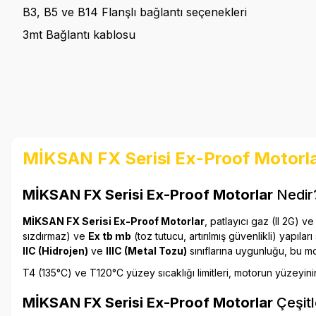
B3, B5 ve B14 Flanşlı bağlantı seçenekleri
3mt Bağlantı kablosu
MİKSAN FX Serisi Ex-Proof Motorla
MİKSAN FX Serisi Ex-Proof Motorlar
Nedir
MİKSAN FX Serisi Ex-Proof Motorlar
, patlayıcı gaz (II 2G) v
sızdırmaz) ve
Ex tb mb
(toz tutucu, artırılmış güvenlikli) yapı
IIC (Hidrojen)
ve
IIIC (Metal Tozu)
sınıflarına uygunluğu, bu moto
T4 (135°C) ve T120°C yüzey sıcaklığı limitleri, motorun yüzeyini
MİKSAN FX Serisi Ex-Proof Motorlar
Çeşitl