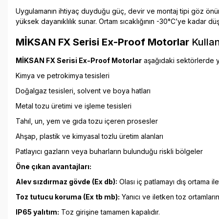
Uygulamanın ihtiyaç duyduğu güç, devir ve montaj tipi göz önünd
yüksek dayanıklılık sunar. Ortam sıcaklığının -30°C’ye kadar d
MİKSAN FX Serisi Ex-Proof Motorlar
Kullan
MİKSAN FX Serisi Ex-Proof Motorlar
aşağıdaki sektörlerde ya
Kimya ve petrokimya tesisleri
Doğalgaz tesisleri, solvent ve boya hatları
Metal tozu üretimi ve işleme tesisleri
Tahıl, un, yem ve gıda tozu içeren prosesler
Ahşap, plastik ve kimyasal tozlu üretim alanları
Patlayıcı gazların veya buharların bulunduğu riskli bölgeler
Öne çıkan avantajları:
Alev sızdırmaz gövde (Ex db):
Olası iç patlamayı dış ortama il
Toz tutucu koruma (Ex tb mb):
Yanıcı ve iletken toz ortamları
IP65 yalıtım:
Toz girişine tamamen kapalıdır.