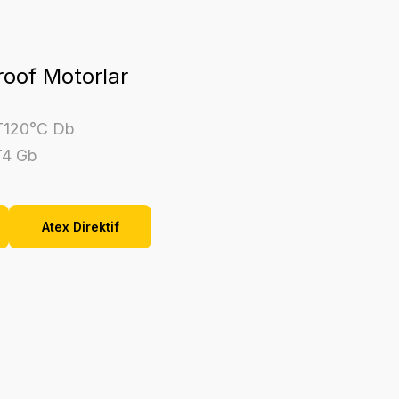
roof Motorlar
 T120°C Db
T4 Gb
Atex Direktif