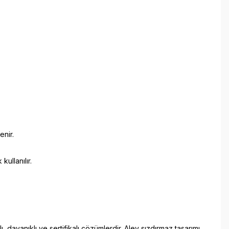
enir.
ullanılır.
 dayanıklı ve sertifikalı çözümlerdir. Alev sızdırmaz tasarımı,