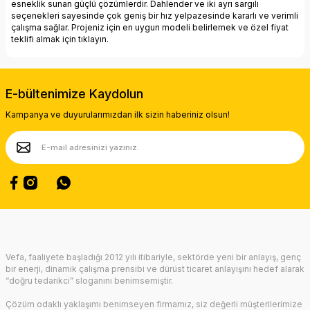
esneklik sunan güçlü çözümlerdir. Dahlender ve iki ayrı sargılı
seçenekleri sayesinde çok geniş bir hız yelpazesinde kararlı ve verimli
çalışma sağlar. Projeniz için en uygun modeli belirlemek ve
özel fiyat
teklifi almak için tıklayın.
E-bültenimize Kaydolun
Kampanya ve duyurularımızdan ilk sizin haberiniz olsun!
Vefa, faaliyete başladığı 2012 yılı itibariyle, sektörde yeni bir anlayış, genç
bir enerji, dinamik çalışma prensibi ve dürüst ticaret anlayışını hedef alarak
“doğru tedarikci” sloganını benimsemiştir.
Çözüm odaklı yaklaşımı benimseyen firmamız, siz değerli müşterilerimize