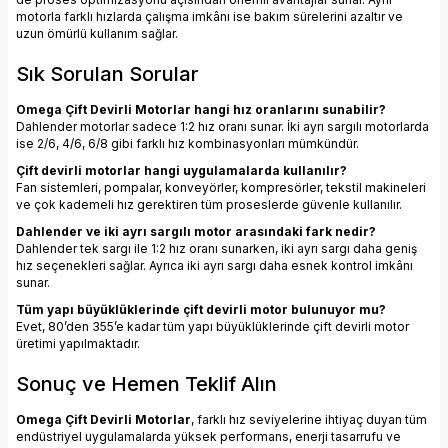
motorla farklı hızlarda çalışma imkânı ise bakım sürelerini azaltır ve
uzun ömürlü kullanım sağlar.
Sık Sorulan Sorular
Omega Çift Devirli Motorlar hangi hız oranlarını sunabilir?
Dahlender motorlar sadece 1:2 hız oranı sunar. İki ayrı sargılı motorlarda
ise 2/6, 4/6, 6/8 gibi farklı hız kombinasyonları mümkündür.
Çift devirli motorlar hangi uygulamalarda kullanılır?
Fan sistemleri, pompalar, konveyörler, kompresörler, tekstil makineleri
ve çok kademeli hız gerektiren tüm proseslerde güvenle kullanılır.
Dahlender ve iki ayrı sargılı motor arasındaki fark nedir?
Dahlender tek sargı ile 1:2 hız oranı sunarken, iki ayrı sargı daha geniş
hız seçenekleri sağlar. Ayrıca iki ayrı sargı daha esnek kontrol imkânı
sunar.
Tüm yapı büyüklüklerinde çift devirli motor bulunuyor mu?
Evet, 80’den 355’e kadar tüm yapı büyüklüklerinde çift devirli motor
üretimi yapılmaktadır.
Sonuç ve Hemen Teklif Alın
Omega Çift Devirli Motorlar
, farklı hız seviyelerine ihtiyaç duyan tüm
endüstriyel uygulamalarda yüksek performans, enerji tasarrufu ve