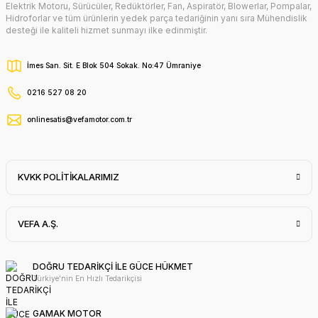
Elektrik Motoru, Sürücüler, Redüktörler, Fan, Aspiratör, Blowerlar, Pompalar,
Hidroforlar ve tüm ürünlerin yedek parça tedariğinin yanı sıra Mühendislik
desteği ile kaliteli hizmet sunmayı ilke edinmiştir.
İmes San. Sit. E Blok 504 Sokak. No:47 Ümraniye
0216 527 08 20
onlinesatis@vefamotor.com.tr
KVKK POLİTİKALARIMIZ
VEFA A.Ş.
DOĞRU TEDARİKÇİ İLE GÜCE HÜKMET
Türkiye'nin En Hızlı Tedarikçisi
GAMAK MOTOR