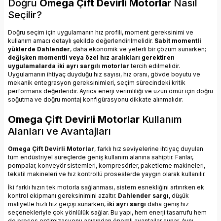
Doğru
Omega Çift Devirli Motorlar
Nasıl
Seçilir?
Doğru seçim için uygulamanın hız profili, moment gereksinimi ve
kullanım amacı detaylı şekilde değerlendirilmelidir.
Sabit momentli
yüklerde Dahlender
, daha ekonomik ve yeterli bir çözüm sunarken;
değişken momentli veya özel hız aralıkları gerektiren
uygulamalarda iki ayrı sargılı motorlar
tercih edilmelidir.
Uygulamanın ihtiyaç duyduğu hız sayısı, hız oranı, gövde boyutu ve
mekanik entegrasyon gereksinimleri, seçim sürecindeki kritik
performans değerleridir. Ayrıca enerji verimliliği ve uzun ömür için doğru
soğutma ve doğru montaj konfigürasyonu dikkate alınmalıdır.
Omega Çift Devirli Motorlar
Kullanım
Alanları ve Avantajları
Omega Çift Devirli Motorlar
, farklı hız seviyelerine ihtiyaç duyulan
tüm endüstriyel süreçlerde geniş kullanım alanına sahiptir. Fanlar,
pompalar, konveyör sistemleri, kompresörler, paketleme makineleri,
tekstil makineleri ve hız kontrollü proseslerde yaygın olarak kullanılır.
İki farklı hızın tek motorla sağlanması, sistem esnekliğini artırırken ek
kontrol ekipmanı gereksinimini azaltır.
Dahlender sargı
, düşük
maliyetle hızlı hız geçişi sunarken,
iki ayrı sargı
daha geniş hız
seçenekleriyle çok yönlülük sağlar. Bu yapı, hem enerji tasarrufu hem
de proses optimizasyonu açısından önemli avantajlar sunar. Aynı