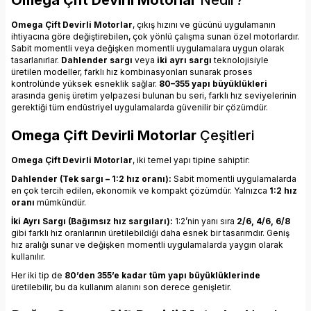
Omega Çift Devirli Motorlar
, çıkış hızını ve gücünü uygulamanın
ihtiyacına göre değiştirebilen, çok yönlü çalışma sunan özel motorlardır.
Sabit momentli veya değişken momentli uygulamalara uygun olarak
tasarlanırlar.
Dahlender sargı
veya
iki ayrı sargı
teknolojisiyle
üretilen modeller, farklı hız kombinasyonları sunarak proses
kontrolünde yüksek esneklik sağlar.
80–355 yapı büyüklükleri
arasında geniş üretim yelpazesi bulunan bu seri, farklı hız seviyelerinin
gerektiği tüm endüstriyel uygulamalarda güvenilir bir çözümdür.
Omega Çift Devirli Motorlar
Çeşitleri
Omega Çift Devirli Motorlar
, iki temel yapı tipine sahiptir:
Dahlender (Tek sargı – 1:2 hız oranı):
Sabit momentli uygulamalarda
en çok tercih edilen, ekonomik ve kompakt çözümdür. Yalnızca
1:2 hız
oranı
mümkündür.
İki Ayrı Sargı (Bağımsız hız sargıları):
1:2’nin yanı sıra
2/6, 4/6, 6/8
gibi farklı hız oranlarının üretilebildiği daha esnek bir tasarımdır. Geniş
hız aralığı sunar ve değişken momentli uygulamalarda yaygın olarak
kullanılır.
Her iki tip de
80’den 355’e kadar tüm yapı büyüklüklerinde
üretilebilir, bu da kullanım alanını son derece genişletir.