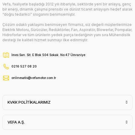
Gönder
Vefa, faaliyete başladığı 2012 yılı itibariyle, sektörde yeni bir anlayış, genç
bir enerji, dinamik çalışma prensibi ve dürüst ticaret anlayışını hedef alarak
“doğru tedarikci” sloganını benimsemiştir.
Çözüm odaklı yaklaşımı benimseyen firmamız, siz değerli müşterilerimize
Elektrik Motoru, Sürücüler, Redüktörler, Fan, Aspiratör, Blowerlar, Pompalar,
Hidroforlar ve tüm ürünlerin yedek parça tedariğinin yanı sıra Mühendislik
desteği ile kaliteli hizmet sunmayı ilke edinmiştir.
İmes San. Sit. E Blok 504 Sokak. No:47 Ümraniye
0216 527 08 20
onlinesatis@vefamotor.com.tr
KVKK POLİTİKALARIMIZ
VEFA A.Ş.