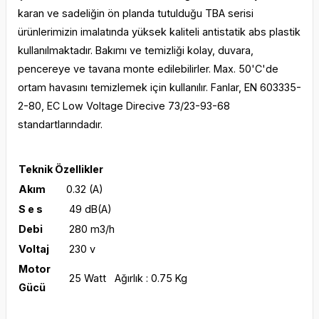
karan ve sadeliğin ön planda tutulduğu TBA serisi
ürünlerimizin imalatında yüksek kaliteli antistatik abs plastik
kullanılmaktadır. Bakımı ve temizliği kolay, duvara,
pencereye ve tavana monte edilebilirler. Max. 50'C'de
ortam havasını temizlemek için kullanılır. Fanlar, EN 603335-
2-80, EC Low Voltage Direcive 73/23-93-68
standartlarındadır.
Teknik Özellikler
Akım
0.32 (A)
S e s
49 dB(A)
Debi
280
m3/h
Voltaj
230 v
Motor
25
Watt Ağırlık : 0.75 Kg
Gücü