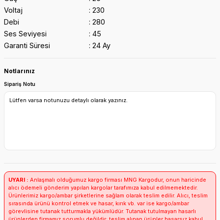
Voltaj
230
Debi
280
Ses Seviyesi
45
Garanti Süresi
24 Ay
Notlarınız
Sipariş Notu
UYARI :
Anlaşmalı olduğumuz kargo firması MNG Kargodur, onun haricinde
alıcı ödemeli gönderim yapılan kargolar tarafımıza kabul edilmemektedir.
Ürünlerimiz kargo/ambar şirketlerine sağlam olarak teslim edilir. Alıcı, teslim
sırasında ürünü kontrol etmek ve hasar, kırık vb. var ise kargo/ambar
görevlisine tutanak tutturmakla yükümlüdür. Tutanak tutulmayan hasarlı
ürünlerden firmamız sorumlu değildir; teslim alınan ürünler hasarsız kabul