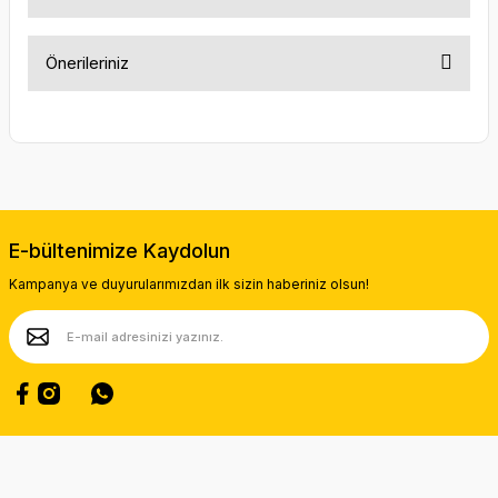
Önerileriniz
Bu ürünün fiyat bilgisi, resim, ürün açıklamalarında ve diğer
konularda yetersiz gördüğünüz noktaları öneri formunu
kullanarak tarafımıza iletebilirsiniz.
Görüş ve önerileriniz için teşekkür ederiz.
Ürün resmi kalitesiz, bozuk veya görüntülenemiyor.
E-bültenimize Kaydolun
Ürün açıklamasında eksik bilgiler bulunuyor.
Kampanya ve duyurularımızdan ilk sizin haberiniz olsun!
Ürün bilgilerinde hatalar bulunuyor.
Ürün fiyatı diğer sitelerden daha pahalı.
Bu ürüne benzer farklı alternatifler olmalı.