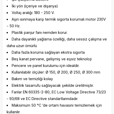
İki yön (içeriye ve dışarıya)
Voltaj aralığı: 180 - 250 V.
Aşırı ısınmaya karşı termik sigorta korumalı motor 230V
- 50 Hz.
Plastik panjur fanı nemden korur.
Daha dayanıklı yağlama özelliği, daha sessiz çalışma ve
daha uzun ömürlü
Daha fazla koruma sağlayan ekstra sigorta
Beş kanat pervane, gelişmiş ve eşsiz teknoloji
Pencere ve panel kurulumu için idealdir.
Kullanılabilir ölçüler: Ø 150, Ø 200, Ø 250, Ø 300 mm
Bakım ve temizliği kolay
Elektrik tasarrufu sağlayacak şekilde üretilmiştir.
Fanlar EN 60335-2-80, EC Low Voltage Directive 73/23
- 93/68 ve EC Directive standartlarındadır.
Maksimum 50 °C ’de ortam havasını temizlemek için
kullanılır.