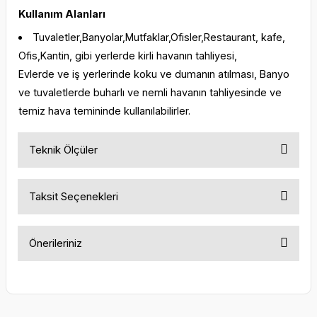
Kullanım Alanları
Tuvaletler,Banyolar,Mutfaklar,Ofisler,Restaurant, kafe,
Ofis,Kantin, gibi yerlerde kirli havanın tahliyesi,
Evlerde ve iş yerlerinde koku ve dumanın atılması, Banyo
ve tuvaletlerde buharlı ve nemli havanın tahliyesinde ve
temiz hava temininde kullanılabilirler.
Teknik Ölçüler
Taksit Seçenekleri
Önerileriniz
Bu ürünün fiyat bilgisi, resim, ürün açıklamalarında ve diğer
konularda yetersiz gördüğünüz noktaları öneri formunu
kullanarak tarafımıza iletebilirsiniz.