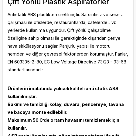
Çift Yönlü Plastik Aspiratörler
Antistatik ABS plastikten üretilmiştir. Sarsıntısız ve sessiz
çalışması ile ofislerde, restaurantlarda, cafelerde... vb.
yerlerde kullanıma uygundur. Çift yönlü çalışabilme
özelliğine sahip olması ile gerektiğinde dışarıdaniçeriye
hava sirkülasyonu sağlar. Panjurlu yapısı ile motoru
nemden ve diğer çevresel faktörlerden korumuştur. Fanlar,
EN 603335-2-80, EC Low Voltage Directive 73/23 - 93-68
standartlarındadır.
Ürünlerin imalatında yüksek kaliteli anti statik ABS
kullanılmıştır.
Bakımı ve temizliği kolay, duvara, pencereye, tavana
ve bacaya monte edilebilir.
Maksimum 50 C’de ortam havasını temizlemek için
kullanılır.
ASB serisi ürünlerimiz ipli çalıştırma sistemi ile çift