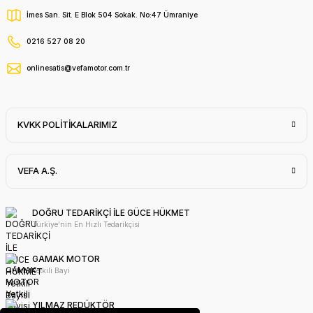
İmes San. Sit. E Blok 504 Sokak. No:47 Ümraniye
0216 527 08 20
onlinesatis@vefamotor.com.tr
KVKK POLİTİKALARIMIZ
VEFA A.Ş.
DOĞRU TEDARİKÇİ İLE GÜCE HÜKMET
Türkiye'nin En Hızlı Tedarikçisi
GAMAK MOTOR
Yetkili Bayi
YILMAZ REDÜKTÖR