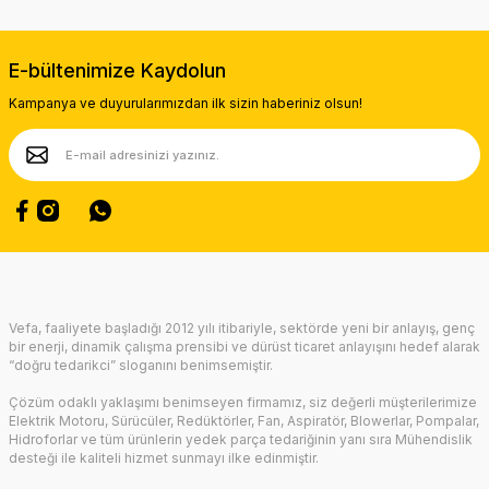
Görüş ve önerileriniz için teşekkür ederiz.
Ürün resmi kalitesiz, bozuk veya görüntülenemiyor.
E-bültenimize Kaydolun
Ürün açıklamasında eksik bilgiler bulunuyor.
Kampanya ve duyurularımızdan ilk sizin haberiniz olsun!
Ürün bilgilerinde hatalar bulunuyor.
Ürün fiyatı diğer sitelerden daha pahalı.
Bu ürüne benzer farklı alternatifler olmalı.
Gönder
Vefa, faaliyete başladığı 2012 yılı itibariyle, sektörde yeni bir anlayış, genç
bir enerji, dinamik çalışma prensibi ve dürüst ticaret anlayışını hedef alarak
“doğru tedarikci” sloganını benimsemiştir.
Çözüm odaklı yaklaşımı benimseyen firmamız, siz değerli müşterilerimize
Elektrik Motoru, Sürücüler, Redüktörler, Fan, Aspiratör, Blowerlar, Pompalar,
Hidroforlar ve tüm ürünlerin yedek parça tedariğinin yanı sıra Mühendislik
desteği ile kaliteli hizmet sunmayı ilke edinmiştir.