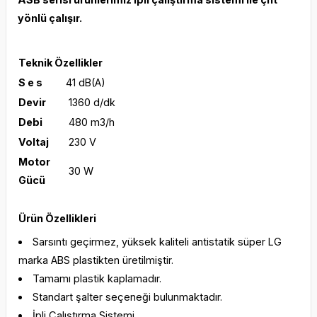
yönlü çalışır.
Teknik Özellikler
S e s
41 dB(A)
Devir
1360 d/dk
Debi
480 m3/h
Voltaj
230 V
Motor
30 W
Gücü
Ürün Özellikleri
Sarsıntı geçirmez, yüksek kaliteli antistatik süper LG
marka ABS plastikten üretilmiştir.
Tamamı plastik kaplamadır.
Standart şalter seçeneği bulunmaktadır.
İpli Çalıştırma Sistemi