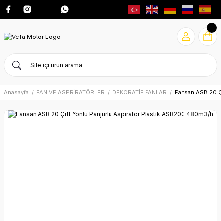
Anasayfa
FAN VE ASPRİRATÖRLER
DEKORATİF FANLAR
Fansan ASB 20 Ç