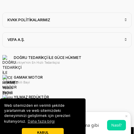
KVKK POLİTİKALARIMIZ
VEFA A.Ş.
DOĞRU TEDARİKÇİ İLE GÜCE HÜKMET
Türkiye'nin En Hızlı Tedarikçisi
GAMAK MOTOR
Yetkili Bayi
YILMAZ REDÜKTÖR
Yetkili Bayi
Web sitemizden en verimli şekilde
yararlanmak ve web sitemizdeki
×
deneyiminizi geliştirmek için çerezleri
WAT MOTOR
VEFA PWA Uygulaması
kullanıyoruz.
Daha fazla bilgi
Yetkili Bayi
Ana ekrana ekleyerek uygulama gibi
Nasıl?
kullanabilirsin 💫
KABUL