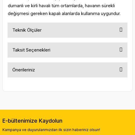
dumanlı ve kirli havalı tüm ortamlarda, havanın sürekli
değişmesi gereken kapalı alanlarda kullanıma uygundur.
Teknik Ölçüler
Taksit Seçenekleri
Önerileriniz
Bu ürünün fiyat bilgisi, resim, ürün açıklamalarında ve diğer
konularda yetersiz gördüğünüz noktaları öneri formunu
kullanarak tarafımıza iletebilirsiniz.
Görüş ve önerileriniz için teşekkür ederiz.
Ürün resmi kalitesiz, bozuk veya görüntülenemiyor.
E-bültenimize Kaydolun
Ürün açıklamasında eksik bilgiler bulunuyor.
Kampanya ve duyurularımızdan ilk sizin haberiniz olsun!
Ürün bilgilerinde hatalar bulunuyor.