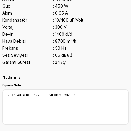
Güç
450 W
Akım
0,95 A
Kondansatör
10/400 μF/Volt
Voltaj
380 V
Devir
1400 d/d
Hava Debisi
8700 m³/h
Frekans
50 Hz
Ses Seviyesi
66 dB(A)
Garanti Süresi
24 Ay
Notlarınız
Sipariş Notu