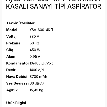
KASALI SANAYİ TİPİ ASPİRATÖR
Teknik Özellikler
Model
YSA-600-4K-T
Voltaj
380 V
Frekans
50 Hz
Güç
450 W
Akım
0,95 A
Kondansatör
10/400 μF/Volt
Devir
1400 d/d
Hava Debisi
8700 m³/h
Ses Seviyesi
66 dB(A)
Ağırlık
15,45 kg
Ürün Bilgisi