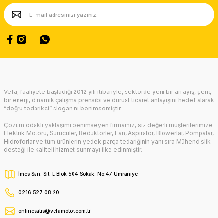
Ürün fiyatı diğer sitelerden daha pahalı.
Bu ürüne benzer farklı alternatifler olmalı.
Gönder
Vefa, faaliyete başladığı 2012 yılı itibariyle, sektörde yeni bir anlayış, genç
bir enerji, dinamik çalışma prensibi ve dürüst ticaret anlayışını hedef alarak
“doğru tedarikci” sloganını benimsemiştir.
Çözüm odaklı yaklaşımı benimseyen firmamız, siz değerli müşterilerimize
Elektrik Motoru, Sürücüler, Redüktörler, Fan, Aspiratör, Blowerlar, Pompalar,
Hidroforlar ve tüm ürünlerin yedek parça tedariğinin yanı sıra Mühendislik
desteği ile kaliteli hizmet sunmayı ilke edinmiştir.
İmes San. Sit. E Blok 504 Sokak. No:47 Ümraniye
0216 527 08 20
onlinesatis@vefamotor.com.tr