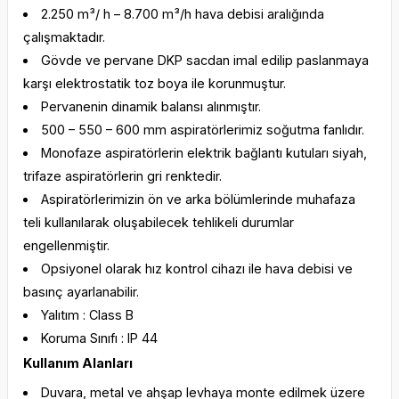
2.250 m³/ h – 8.700 m³/h hava debisi aralığında
çalışmaktadır.
Gövde ve pervane DKP sacdan imal edilip paslanmaya
karşı elektrostatik toz boya ile korunmuştur.
Pervanenin dinamik balansı alınmıştır.
500 – 550 – 600 mm aspiratörlerimiz soğutma fanlıdır.
Monofaze aspiratörlerin elektrik bağlantı kutuları siyah,
trifaze aspiratörlerin gri renktedir.
Aspiratörlerimizin ön ve arka bölümlerinde muhafaza
teli kullanılarak oluşabilecek tehlikeli durumlar
engellenmiştir.
Opsiyonel olarak hız kontrol cihazı ile hava debisi ve
basınç ayarlanabilir.
Yalıtım : Class B
Koruma Sınıfı : IP 44
Kullanım Alanları
Duvara, metal ve ahşap levhaya monte edilmek üzere