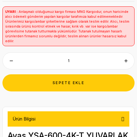
UYARI :
Anlaşmalı olduğumuz kargo firması MNG Kargodur, onun haricinde
alıcı ödemeli gönderim yapılan kargolar tarafımıza kabul edilmemektedir.
Ürünlerimiz kargo/ambar şirketlerine sağlam olarak teslim edilir. Alıcı, teslim
sırasında ürünü kontrol etmek ve hasar, kırık vb. var ise kargo/ambar
görevlisine tutanak tutturmakla yükümlüdür. Tutanak tutulmayan hasarlı
ürünlerden firmamız sorumlu değildir; teslim alınan ürünler hasarsız kabul
edilir.
SEPETE EKLE
Ürün Bilgisi
Ayas YSA-600-4K-T YUVARLAK