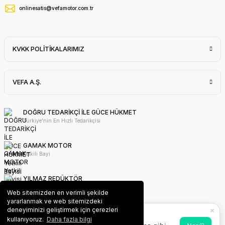
onlinesatis@vefamotor.com.tr
KVKK POLİTİKALARIMIZ
VEFA A.Ş.
DOĞRU TEDARİKÇİ İLE GÜCE HÜKMET
Türkiye'nin En Hızlı Tedarikçisi
GAMAK MOTOR
Yetkili Bayi
YILMAZ REDÜKTÖR
Yetkili Bayi
Web sitemizden en verimli şekilde
yararlanmak ve web sitemizdeki
×
deneyiminizi geliştirmek için çerezleri
WAT MOTOR
VEFA PWA Uygulaması
kullanıyoruz.
Daha fazla bilgi
Yetkili Bayi