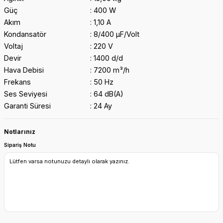
Güç
400 W
Akım
1,10 A
Kondansatör
8/400 μF/Volt
Voltaj
220 V
Devir
1400 d/d
Hava Debisi
7200 m³/h
Frekans
50 Hz
Ses Seviyesi
64 dB(A)
Garanti Süresi
24 Ay
Notlarınız
Sipariş Notu