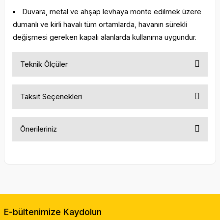
Duvara, metal ve ahşap levhaya monte edilmek üzere
dumanlı ve kirli havalı tüm ortamlarda, havanın sürekli
değişmesi gereken kapalı alanlarda kullanıma uygundur.
Teknik Ölçüler
Taksit Seçenekleri
Önerileriniz
Bu ürünün fiyat bilgisi, resim, ürün açıklamalarında ve diğer
konularda yetersiz gördüğünüz noktaları öneri formunu
kullanarak tarafımıza iletebilirsiniz.
Görüş ve önerileriniz için teşekkür ederiz.
Ürün resmi kalitesiz, bozuk veya görüntülenemiyor.
E-bültenimize Kaydolun
Ürün açıklamasında eksik bilgiler bulunuyor.