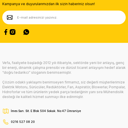
Kampanya ve duyurularımızdan ilk sizin haberiniz olsun!
Ürün bilgilerinde hatalar bulunuyor.
Ürün fiyatı diğer sitelerden daha pahalı.
Bu ürüne benzer farklı alternatifler olmalı.
Gönder
Vefa, faaliyete başladığı 2012 yılı itibariyle, sektörde yeni bir anlayış, genç
bir enerji, dinamik çalışma prensibi ve dürüst ticaret anlayışını hedef alarak
“doğru tedarikci” sloganını benimsemiştir.
Çözüm odaklı yaklaşımı benimseyen firmamız, siz değerli müşterilerimize
Elektrik Motoru, Sürücüler, Redüktörler, Fan, Aspiratör, Blowerlar, Pompalar,
Hidroforlar ve tüm ürünlerin yedek parça tedariğinin yanı sıra Mühendislik
desteği ile kaliteli hizmet sunmayı ilke edinmiştir.
İmes San. Sit. E Blok 504 Sokak. No:47 Ümraniye
0216 527 08 20