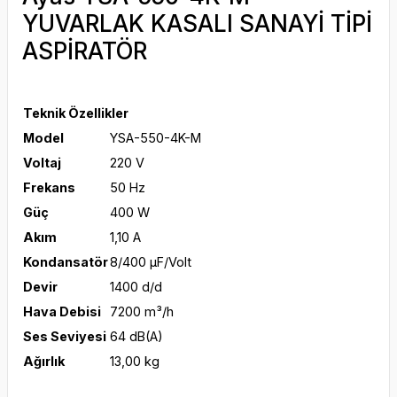
YUVARLAK KASALI SANAYİ TİPİ
ASPİRATÖR
Teknik Özellikler
Model
YSA-550-4K-M
Voltaj
220 V
Frekans
50 Hz
Güç
400 W
Akım
1,10 A
Kondansatör
8/400 μF/Volt
Devir
1400 d/d
Hava Debisi
7200 m³/h
Ses Seviyesi
64 dB(A)
Ağırlık
13,00 kg