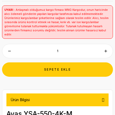
UYARI :
Anlaşmalı olduğumuz kargo firması MNG Kargodur, onun haricinde
alıcı ödemeli gönderim yapılan kargolar tarafımıza kabul edilmemektedir.
Ürünlerimiz kargo/ambar şirketlerine sağlam olarak teslim edilir. Alıcı, teslim
sırasında ürünü kontrol etmek ve hasar, kırık vb. var ise kargo/ambar
görevlisine tutanak tutturmakla yükümlüdür. Tutanak tutulmayan hasarlı
ürünlerden firmamız sorumlu değildir; teslim alınan ürünler hasarsız kabul
edilir.
SEPETE EKLE
Ürün Bilgisi
Ayas YSA-550-4K-M