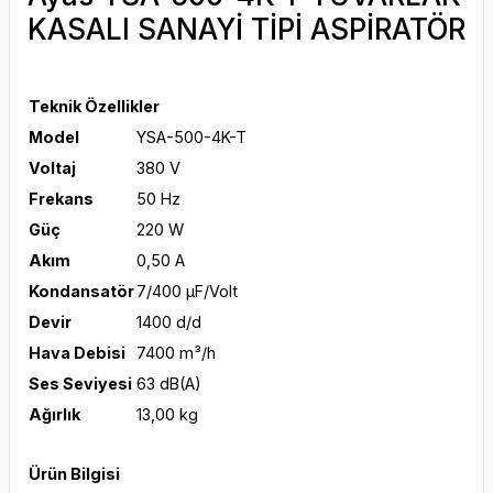
KASALI SANAYİ TİPİ ASPİRATÖR
Teknik Özellikler
Model
YSA-500-4K-T
Voltaj
380 V
Frekans
50 Hz
Güç
220 W
Akım
0,50 A
Kondansatör
7/400 μF/Volt
Devir
1400 d/d
Hava Debisi
7400 m³/h
Ses Seviyesi
63 dB(A)
Ağırlık
13,00 kg
Ürün Bilgisi