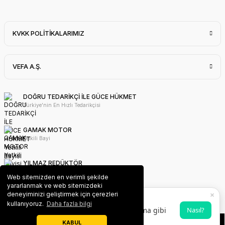
KVKK POLİTİKALARIMIZ
VEFA A.Ş.
DOĞRU TEDARİKÇİ İLE GÜCE HÜKMET
Türkiye'nin En Hızlı Tedarikçisi
GAMAK MOTOR
Yetkili Bayi
YILMAZ REDÜKTÖR
Yetkili Bayi
Web sitemizden en verimli şekilde
yararlanmak ve web sitemizdeki
×
deneyiminizi geliştirmek için çerezleri
WAT MOTOR
VEFA PWA Uygulaması
kullanıyoruz.
Daha fazla bilgi
Yetkili Bayi
Ana ekrana ekleyerek uygulama gibi
Nasıl?
kullanabilirsin 💫
KABUL