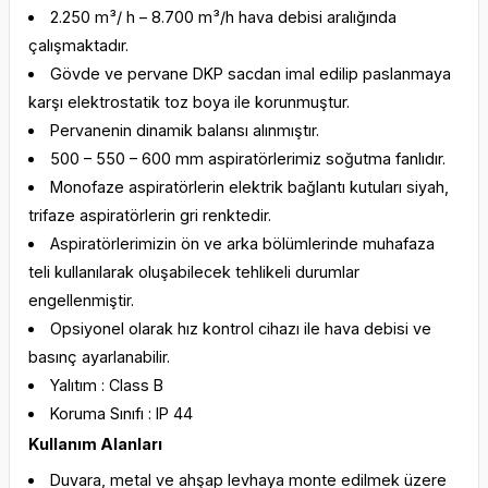
2.250 m³/ h – 8.700 m³/h hava debisi aralığında
çalışmaktadır.
Gövde ve pervane DKP sacdan imal edilip paslanmaya
karşı elektrostatik toz boya ile korunmuştur.
Pervanenin dinamik balansı alınmıştır.
500 – 550 – 600 mm aspiratörlerimiz soğutma fanlıdır.
Monofaze aspiratörlerin elektrik bağlantı kutuları siyah,
trifaze aspiratörlerin gri renktedir.
Aspiratörlerimizin ön ve arka bölümlerinde muhafaza
teli kullanılarak oluşabilecek tehlikeli durumlar
engellenmiştir.
Opsiyonel olarak hız kontrol cihazı ile hava debisi ve
basınç ayarlanabilir.
Yalıtım : Class B
Koruma Sınıfı : IP 44
Kullanım Alanları
Duvara, metal ve ahşap levhaya monte edilmek üzere