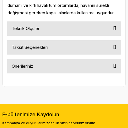
dumanlı ve kirli havalı tüm ortamlarda, havanın sürekli
değişmesi gereken kapalı alanlarda kullanıma uygundur.
Teknik Ölçüler
Taksit Seçenekleri
Önerileriniz
Bu ürünün fiyat bilgisi, resim, ürün açıklamalarında ve diğer
konularda yetersiz gördüğünüz noktaları öneri formunu
kullanarak tarafımıza iletebilirsiniz.
Görüş ve önerileriniz için teşekkür ederiz.
Ürün resmi kalitesiz, bozuk veya görüntülenemiyor.
E-bültenimize Kaydolun
Ürün açıklamasında eksik bilgiler bulunuyor.
Kampanya ve duyurularımızdan ilk sizin haberiniz olsun!
Ürün bilgilerinde hatalar bulunuyor.