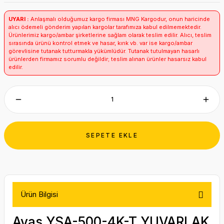
UYARI :
Anlaşmalı olduğumuz kargo firması MNG Kargodur, onun haricinde
alıcı ödemeli gönderim yapılan kargolar tarafımıza kabul edilmemektedir.
Ürünlerimiz kargo/ambar şirketlerine sağlam olarak teslim edilir. Alıcı, teslim
sırasında ürünü kontrol etmek ve hasar, kırık vb. var ise kargo/ambar
görevlisine tutanak tutturmakla yükümlüdür. Tutanak tutulmayan hasarlı
ürünlerden firmamız sorumlu değildir; teslim alınan ürünler hasarsız kabul
edilir.
SEPETE EKLE
Ürün Bilgisi
Ayas YSA-500-4K-T YUVARLAK