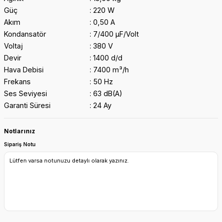
Güç
220 W
Akım
0,50 A
Kondansatör
7/400 μF/Volt
Voltaj
380 V
Devir
1400 d/d
Hava Debisi
7400 m³/h
Frekans
50 Hz
Ses Seviyesi
63 dB(A)
Garanti Süresi
24 Ay
Notlarınız
Sipariş Notu