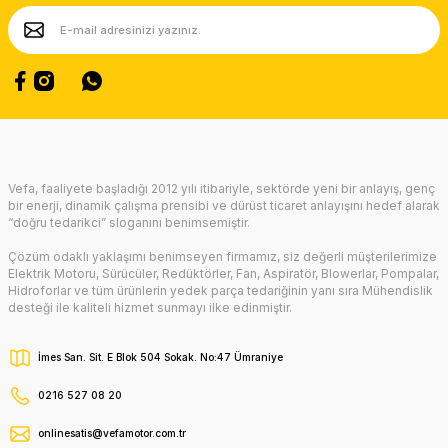
Ürün fiyatı diğer sitelerden daha pahalı.
Bu ürüne benzer farklı alternatifler olmalı.
Gönder
Vefa, faaliyete başladığı 2012 yılı itibariyle, sektörde yeni bir anlayış, genç
bir enerji, dinamik çalışma prensibi ve dürüst ticaret anlayışını hedef alarak
“doğru tedarikci” sloganını benimsemiştir.
Çözüm odaklı yaklaşımı benimseyen firmamız, siz değerli müşterilerimize
Elektrik Motoru, Sürücüler, Redüktörler, Fan, Aspiratör, Blowerlar, Pompalar,
Hidroforlar ve tüm ürünlerin yedek parça tedariğinin yanı sıra Mühendislik
desteği ile kaliteli hizmet sunmayı ilke edinmiştir.
İmes San. Sit. E Blok 504 Sokak. No:47 Ümraniye
0216 527 08 20
onlinesatis@vefamotor.com.tr