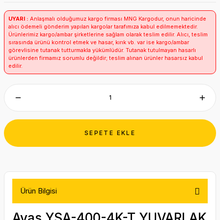
UYARI :
Anlaşmalı olduğumuz kargo firması MNG Kargodur, onun haricinde
alıcı ödemeli gönderim yapılan kargolar tarafımıza kabul edilmemektedir.
Ürünlerimiz kargo/ambar şirketlerine sağlam olarak teslim edilir. Alıcı, teslim
sırasında ürünü kontrol etmek ve hasar, kırık vb. var ise kargo/ambar
görevlisine tutanak tutturmakla yükümlüdür. Tutanak tutulmayan hasarlı
ürünlerden firmamız sorumlu değildir; teslim alınan ürünler hasarsız kabul
edilir.
SEPETE EKLE
Ürün Bilgisi
Ayas YSA-400-4K-T YUVARLAK