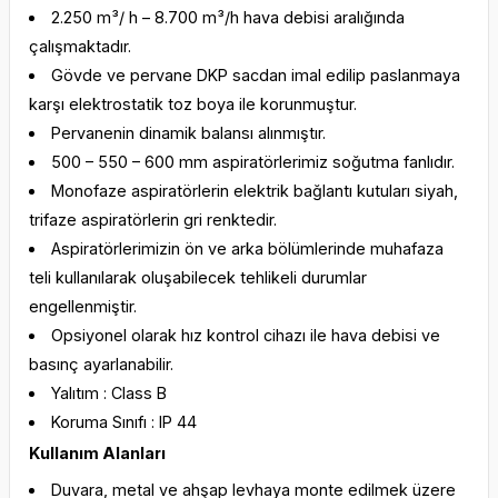
2.250 m³/ h – 8.700 m³/h hava debisi aralığında
çalışmaktadır.
Gövde ve pervane DKP sacdan imal edilip paslanmaya
karşı elektrostatik toz boya ile korunmuştur.
Pervanenin dinamik balansı alınmıştır.
500 – 550 – 600 mm aspiratörlerimiz soğutma fanlıdır.
Monofaze aspiratörlerin elektrik bağlantı kutuları siyah,
trifaze aspiratörlerin gri renktedir.
Aspiratörlerimizin ön ve arka bölümlerinde muhafaza
teli kullanılarak oluşabilecek tehlikeli durumlar
engellenmiştir.
Opsiyonel olarak hız kontrol cihazı ile hava debisi ve
basınç ayarlanabilir.
Yalıtım : Class B
Koruma Sınıfı : IP 44
Kullanım Alanları
Duvara, metal ve ahşap levhaya monte edilmek üzere