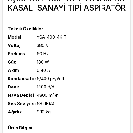
KASALI SANAYİ TİPİ ASPİRATÖR
Teknik Özellikler
Model
YSA-400-4K-T
Voltaj
380 V
Frekans
50 Hz
Güç
180 W
Akım
0,40 A
Kondansatör
5/400 μF/Volt
Devir
1400 d/d
Hava Debisi
4800 m³/h
Ses Seviyesi
58 dB(A)
Ağırlık
9,10 kg
Ürün Bilgisi