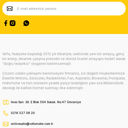
Ürün fiyatı diğer sitelerden daha pahalı.
Bu ürüne benzer farklı alternatifler olmalı.
Gönder
Vefa, faaliyete başladığı 2012 yılı itibariyle, sektörde yeni bir anlayış, genç
bir enerji, dinamik çalışma prensibi ve dürüst ticaret anlayışını hedef alarak
“doğru tedarikci” sloganını benimsemiştir.
Çözüm odaklı yaklaşımı benimseyen firmamız, siz değerli müşterilerimize
Elektrik Motoru, Sürücüler, Redüktörler, Fan, Aspiratör, Blowerlar, Pompalar,
Hidroforlar ve tüm ürünlerin yedek parça tedariğinin yanı sıra Mühendislik
desteği ile kaliteli hizmet sunmayı ilke edinmiştir.
İmes San. Sit. E Blok 504 Sokak. No:47 Ümraniye
0216 527 08 20
onlinesatis@vefamotor.com.tr