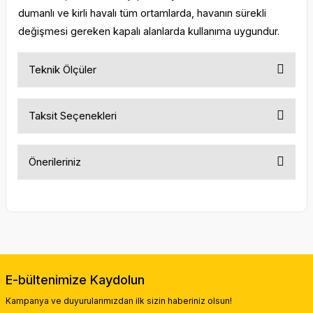
dumanlı ve kirli havalı tüm ortamlarda, havanın sürekli
değişmesi gereken kapalı alanlarda kullanıma uygundur.
Teknik Ölçüler
Taksit Seçenekleri
Önerileriniz
Bu ürünün fiyat bilgisi, resim, ürün açıklamalarında ve diğer
konularda yetersiz gördüğünüz noktaları öneri formunu
kullanarak tarafımıza iletebilirsiniz.
Görüş ve önerileriniz için teşekkür ederiz.
Ürün resmi kalitesiz, bozuk veya görüntülenemiyor.
E-bültenimize Kaydolun
Ürün açıklamasında eksik bilgiler bulunuyor.
Kampanya ve duyurularımızdan ilk sizin haberiniz olsun!
Ürün bilgilerinde hatalar bulunuyor.