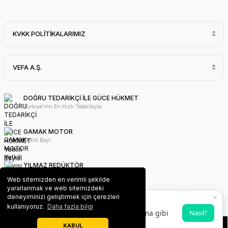
KVKK POLİTİKALARIMIZ
VEFA A.Ş.
DOĞRU TEDARİKÇİ İLE GÜCE HÜKMET
Türkiye'nin En Hızlı Tedarikçisi
GAMAK MOTOR
Yetkili Bayi
YILMAZ REDÜKTÖR
Yetkili Bayi
Web sitemizden en verimli şekilde
yararlanmak ve web sitemizdeki
×
deneyiminizi geliştirmek için çerezleri
WAT MOTOR
VEFA PWA Uygulaması
kullanıyoruz.
Daha fazla bilgi
Yetkili Bayi
Ana ekrana ekleyerek uygulama gibi
Nasıl?
kullanabilirsin 💫
KABUL