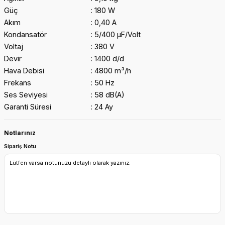
Güç
180 W
Akım
0,40 A
Kondansatör
5/400 μF/Volt
Voltaj
380 V
Devir
1400 d/d
Hava Debisi
4800 m³/h
Frekans
50 Hz
Ses Seviyesi
58 dB(A)
Garanti Süresi
24 Ay
Notlarınız
Sipariş Notu