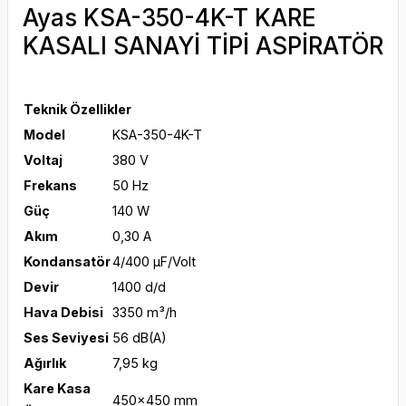
Ayas KSA-350-4K-T KARE
KASALI SANAYİ TİPİ ASPİRATÖR
Teknik Özellikler
Model
KSA-350-4K-T
Voltaj
380 V
Frekans
50 Hz
Güç
140 W
Akım
0,30 A
Kondansatör
4/400 μF/Volt
Devir
1400 d/d
Hava Debisi
3350 m³/h
Ses Seviyesi
56 dB(A)
Ağırlık
7,95 kg
Kare Kasa
450x450 mm