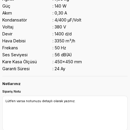
Güç
140 W
Akım
0,30 A
Kondansatör
4/400 μF/Volt
Voltaj
380 V
Devir
1400 d/d
Hava Debisi
3350 m³/h
Frekans
50 Hz
Ses Seviyesi
56 dB(A)
Kare Kasa Ölçüsü
450x450 mm
Garanti Süresi
24 Ay
Notlarınız
Sipariş Notu