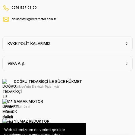
0216 527 08 20
onlinesatis@vefamotor.com.tr
KVKK POLİTİKALARIMIZ
VEFA A.Ş.
DOĞRU TEDARİKÇİ İLE GÜCE HÜKMET
Türkiye'nin En Hızlı Tedarikçisi
GAMAK MOTOR
Yetkili Bayi
YILMAZ REDÜKTÖR
Yetkili Bayi
Web sitemizden en verimli şekilde
yararlanmak ve web sitemizdeki