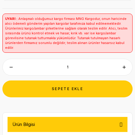
UYARI :
Anlaşmalı olduğumuz kargo firması MNG Kargodur, onun haricinde
alıcı ödemeli gönderim yapılan kargolar tarafımıza kabul edilmemektedir.
Ürünlerimiz kargo/ambar şirketlerine sağlam olarak teslim edilir. Alıcı, teslim
sırasında ürünü kontrol etmek ve hasar, kırık vb. var ise kargo/ambar
görevlisine tutanak tutturmakla yükümlüdür. Tutanak tutulmayan hasarlı
ürünlerden firmamız sorumlu değildir; teslim alınan ürünler hasarsız kabul
edilir.
SEPETE EKLE
Ürün Bilgisi