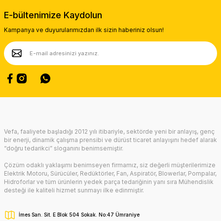
Ürün resmi kalitesiz, bozuk veya görüntülenemiyor.
E-bültenimize Kaydolun
Ürün açıklamasında eksik bilgiler bulunuyor.
Kampanya ve duyurularımızdan ilk sizin haberiniz olsun!
Ürün bilgilerinde hatalar bulunuyor.
Ürün fiyatı diğer sitelerden daha pahalı.
Bu ürüne benzer farklı alternatifler olmalı.
Gönder
Vefa, faaliyete başladığı 2012 yılı itibariyle, sektörde yeni bir anlayış, genç
bir enerji, dinamik çalışma prensibi ve dürüst ticaret anlayışını hedef alarak
“doğru tedarikci” sloganını benimsemiştir.
Çözüm odaklı yaklaşımı benimseyen firmamız, siz değerli müşterilerimize
Elektrik Motoru, Sürücüler, Redüktörler, Fan, Aspiratör, Blowerlar, Pompalar,
Hidroforlar ve tüm ürünlerin yedek parça tedariğinin yanı sıra Mühendislik
desteği ile kaliteli hizmet sunmayı ilke edinmiştir.
İmes San. Sit. E Blok 504 Sokak. No:47 Ümraniye