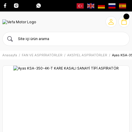
Anasayfa
FAN VE ASPRİRATÖRLER
AKSİYEL ASPİRATÖRLER
Ayas KSA-3