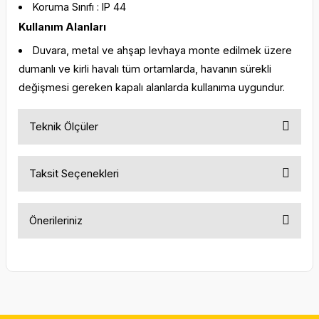
Koruma Sınıfı : IP 44
Kullanım Alanları
Duvara, metal ve ahşap levhaya monte edilmek üzere
dumanlı ve kirli havalı tüm ortamlarda, havanın sürekli
değişmesi gereken kapalı alanlarda kullanıma uygundur.
Teknik Ölçüler
Taksit Seçenekleri
Önerileriniz
Bu ürünün fiyat bilgisi, resim, ürün açıklamalarında ve diğer
konularda yetersiz gördüğünüz noktaları öneri formunu
kullanarak tarafımıza iletebilirsiniz.
Görüş ve önerileriniz için teşekkür ederiz.