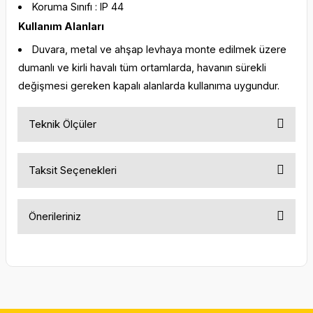
Koruma Sınıfı : IP 44
Kullanım Alanları
Duvara, metal ve ahşap levhaya monte edilmek üzere
dumanlı ve kirli havalı tüm ortamlarda, havanın sürekli
değişmesi gereken kapalı alanlarda kullanıma uygundur.
Teknik Ölçüler
Taksit Seçenekleri
Önerileriniz
Bu ürünün fiyat bilgisi, resim, ürün açıklamalarında ve diğer
konularda yetersiz gördüğünüz noktaları öneri formunu
kullanarak tarafımıza iletebilirsiniz.
Görüş ve önerileriniz için teşekkür ederiz.