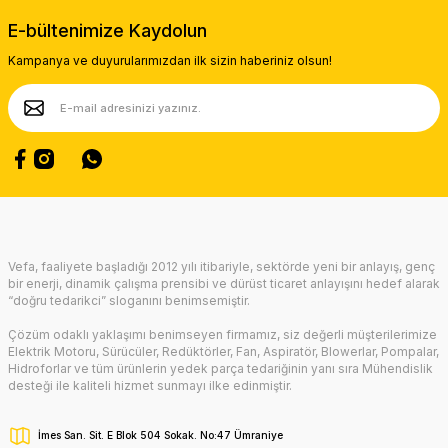
Ürün resmi kalitesiz, bozuk veya görüntülenemiyor.
E-bültenimize Kaydolun
Ürün açıklamasında eksik bilgiler bulunuyor.
Kampanya ve duyurularımızdan ilk sizin haberiniz olsun!
Ürün bilgilerinde hatalar bulunuyor.
Ürün fiyatı diğer sitelerden daha pahalı.
Bu ürüne benzer farklı alternatifler olmalı.
Gönder
Vefa, faaliyete başladığı 2012 yılı itibariyle, sektörde yeni bir anlayış, genç
bir enerji, dinamik çalışma prensibi ve dürüst ticaret anlayışını hedef alarak
“doğru tedarikci” sloganını benimsemiştir.
Çözüm odaklı yaklaşımı benimseyen firmamız, siz değerli müşterilerimize
Elektrik Motoru, Sürücüler, Redüktörler, Fan, Aspiratör, Blowerlar, Pompalar,
Hidroforlar ve tüm ürünlerin yedek parça tedariğinin yanı sıra Mühendislik
desteği ile kaliteli hizmet sunmayı ilke edinmiştir.
İmes San. Sit. E Blok 504 Sokak. No:47 Ümraniye