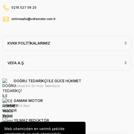
0216 527 08 20
onlinesatis@vefamotor.com.tr
KVKK POLİTİKALARIMIZ
VEFA A.Ş.
DOĞRU TEDARİKÇİ İLE GÜCE HÜKMET
Türkiye'nin En Hızlı Tedarikçisi
GAMAK MOTOR
Yetkili Bayi
YILMAZ REDÜKTÖR
Yetkili Bayi
Web sitemizden en verimli şekilde
yararlanmak ve web sitemizdeki