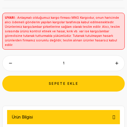
UYARI :
Anlaşmalı olduğumuz kargo firması MNG Kargodur, onun haricinde
alıcı ödemeli gönderim yapılan kargolar tarafımıza kabul edilmemektedir.
Ürünlerimiz kargo/ambar şirketlerine sağlam olarak teslim edilir. Alıcı, teslim
sırasında ürünü kontrol etmek ve hasar, kırık vb. var ise kargo/ambar
görevlisine tutanak tutturmakla yükümlüdür. Tutanak tutulmayan hasarlı
ürünlerden firmamız sorumlu değildir; teslim alınan ürünler hasarsız kabul
edilir.
SEPETE EKLE
Ürün Bilgisi