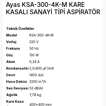
Ayas KSA-300-4K-M KARE
KASALI SANAYİ TİPİ ASPİRATÖR
Teknik Özellikler
Model
KSA-300-4K-M
Voltaj
220 V
Frekans
50 Hz
Güç
130 W
Akım
0,34 A
Kondansatör
2,5/400 μF/Volt
Devir
1400 d/d
Hava Debisi
2200 m³/h
Ses Seviyesi
53 dB(A)
Ağırlık
7,78 kg
Kare Kasa
400x400 mm