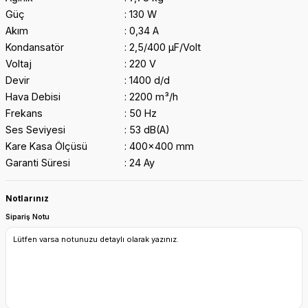
Güç
130 W
Akım
0,34 A
Kondansatör
2,5/400 μF/Volt
Voltaj
220 V
Devir
1400 d/d
Hava Debisi
2200 m³/h
Frekans
50 Hz
Ses Seviyesi
53 dB(A)
Kare Kasa Ölçüsü
400x400 mm
Garanti Süresi
24 Ay
Notlarınız
Sipariş Notu