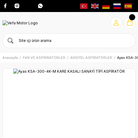
Anasayfa
FAN VE ASPRİRATÖRLER
AKSİYEL ASPİRATÖRLER
Ayas KSA-3