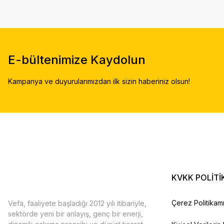
E-bültenimize Kaydolun
Kampanya ve duyurularımızdan ilk sizin haberiniz olsun!
KVKK POLİTİ
Çerez Politikam
Vefa, faaliyete başladığı 2012 yılı itibariyle,
sektörde yeni bir anlayış, genç bir enerji,