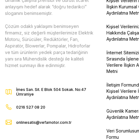
dinamik çalışma prensibi ve dürüst ticaret
Kişisel Verileri
anlayışını hedef alarak “doğru tedarikci”
İlişkin Kurumsal
Aydınlatma Metn
sloganını benimsemiştir.
Çözüm odaklı yaklaşımı benimseyen
Kişisel Verilerin
firmamız, siz değerli müşterilerimize Elektrik
Hakkında Çalışa
Aydınlatma Metn
Motoru, Sürücüler, Redüktörler, Fan,
Aspiratör, Blowerlar, Pompalar, Hidroforlar
ve tüm ürünlerin yedek parça tedariğinin
İnternet Sitemizi
yanı sıra Mühendislik desteği ile kaliteli
Sırasında İşlene
Verilere İlişkin 
hizmet sunmayı ilke edinmiştir.
Metni
İletişim Formun
İmes San. Sit. E Blok 504 Sokak. No:47
Kişisel Verilere İ
Ümraniye
Aydınlatma Metn
0216 527 08 20
Güvenlik Kamera
Aydınlatma Metn
onlinesatis@vefamotor.com.tr
Veri Sorumlusu
Formu