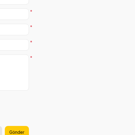
*
*
*
*
Gönder