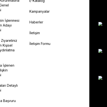
n Korunmasına
E-Katalog
 Genel
i
Kampanyalar
izin İşlenmesi
Haberler
n Adayı
i
İletişim
 Ziyaretiniz
İletişim Formu
n Kişisel
Aydınlatma
da İşlenen
lişkin
i
ları Detaylı
i
na Başvuru